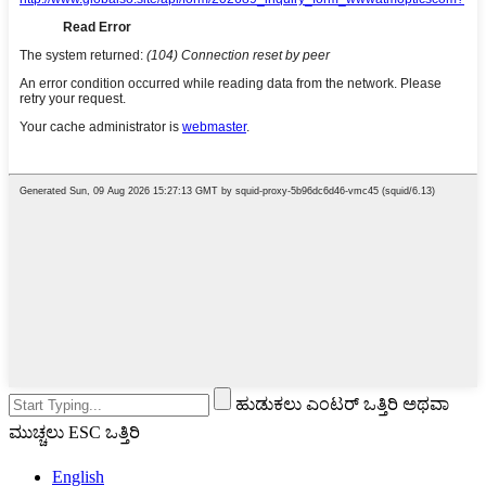
ಹುಡುಕಲು ಎಂಟರ್ ಒತ್ತಿರಿ ಅಥವಾ
ಮುಚ್ಚಲು ESC ಒತ್ತಿರಿ
English