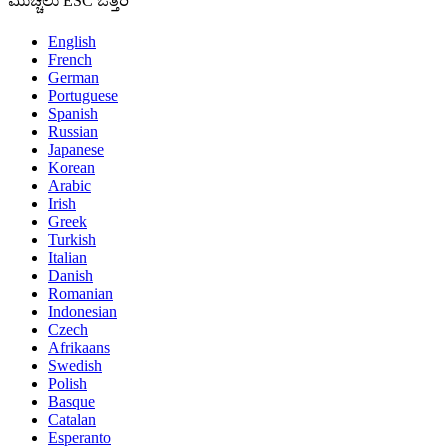
ಮುಚ್ಚಲು ESC ಒತ್ತಿರಿ
English
French
German
Portuguese
Spanish
Russian
Japanese
Korean
Arabic
Irish
Greek
Turkish
Italian
Danish
Romanian
Indonesian
Czech
Afrikaans
Swedish
Polish
Basque
Catalan
Esperanto