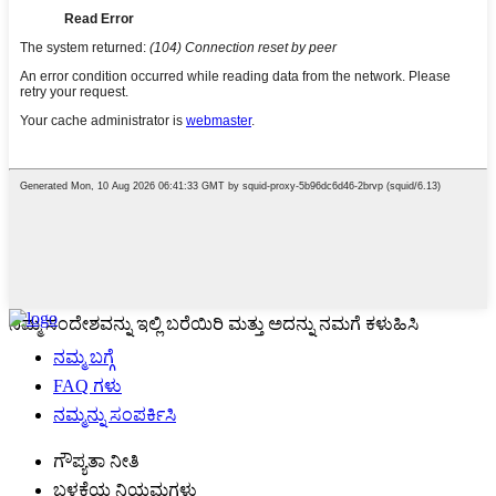
ನಿಮ್ಮ ಸಂದೇಶವನ್ನು ಇಲ್ಲಿ ಬರೆಯಿರಿ ಮತ್ತು ಅದನ್ನು ನಮಗೆ ಕಳುಹಿಸಿ
ನಮ್ಮ ಬಗ್ಗೆ
FAQ ಗಳು
ನಮ್ಮನ್ನು ಸಂಪರ್ಕಿಸಿ
ಗೌಪ್ಯತಾ ನೀತಿ
ಬಳಕೆಯ ನಿಯಮಗಳು