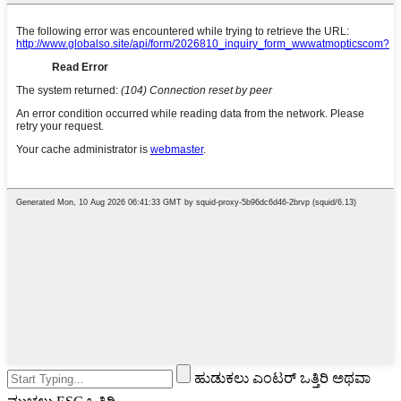
ಹುಡುಕಲು ಎಂಟರ್ ಒತ್ತಿರಿ ಅಥವಾ